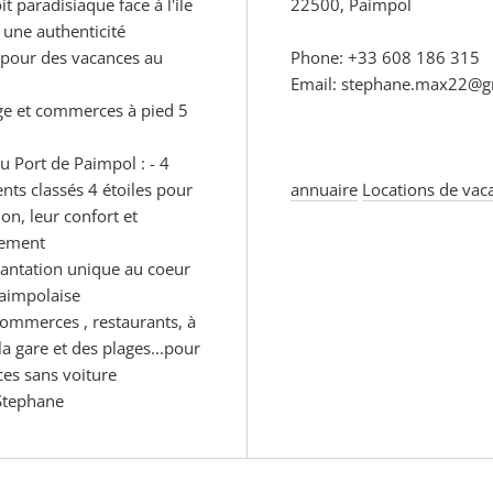
t paradisiaque face à l'ile
22500, Paimpol
 une authenticité
 pour des vacances au
Phone: +33 608 186 315
Email: stephane.max22@g
age et commerces à pied 5
du Port de Paimpol : - 4
ts classés 4 étoiles pour
annuaire
Locations de vac
ion, leur confort et
nement
lantation unique au coeur
Paimpolaise
ommerces , restaurants, à
a gare et des plages...pour
es sans voiture
 Stephane