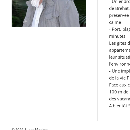
- Un endroi
de Brehat,
préservée
calme
- Port, pl
minutes
Les gites 
appartemen
leur situat
l'environ
- Une imp
de la vie 
Face aux c
100 m de l
des vacanc
A bientôt
© 2026 Suites Marines