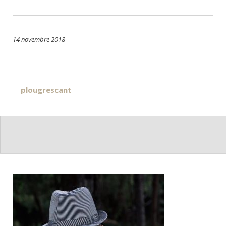
14 novembre 2018 -
Navigation
plougrescant
de
l’article